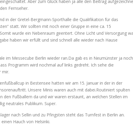
eingeschaltet. Aber zum Glück haben ja alle den Beitrag aufgezeichne
h den Fernseher.
nd in der Gretel-Bergmann-Sporthalle die Qualifikation für das
n“ statt. Wir sollten mit noch einer Gruppe in eine ca. 15
 Somit wurde ein Nebenraum geentert. Ohne Licht und Versorgung w
fgabe haben wir erfüllt und sind schnell alle wieder nach Hause
le im Messecube Berlin wieder ran.Da gab es in Neumünster ja noch
dass Programm wird nochmal auf links gedreht. Ich sehe die
 mir.
enfußballcup in Bestensee hatten wir am 15. Januar in der in der
orenauftritt. Unsere Minis waren auch mit dabei.Routiniert spulten
 den Fußballern da und wir waren erstaunt, an welchen Stellen im
ig neutrales Publikum. Super.
ager nach Sellin und zu Pfingsten steht das Turnfest in Berlin an.
 einen Hauch von Helsinki.