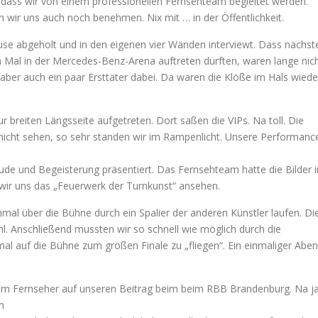
, dass wir von einem professionellen Fernsehteam begleitet werden.
n wir uns auch noch benehmen. Nix mit … in der Öffentlichkeit.
e abgeholt und in den eigenen vier Wänden interviewt. Dass nächst
ten Mal in der Mercedes-Benz-Arena auftreten durften, waren lange nic
 aber auch ein paar Ersttäter dabei. Da waren die Klöße im Hals wiede
ur breiten Längsseite aufgetreten. Dort saßen die VIPs. Na toll. Die
nicht sehen, so sehr standen wir im Rampenlicht. Unsere Performanc
reude und Begeisterung präsentiert. Das Fernsehteam hatte die Bilder 
wir uns das „Feuerwerk der Turnkunst“ ansehen.
mal über die Bühne durch ein Spalier der anderen Künstler laufen. Di
l. Anschließend mussten wir so schnell wie möglich durch die
auf die Bühne zum großen Finale zu „fliegen“. Ein einmaliger Abe
em Fernseher auf unseren Beitrag beim beim RBB Brandenburg. Na j
m