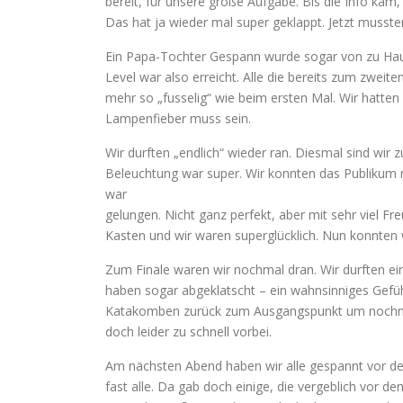
bereit, für unsere große Aufgabe. Bis die Info kam
Das hat ja wieder mal super geklappt. Jetzt musste
Ein Papa-Tochter Gespann wurde sogar von zu Haus
Level war also erreicht. Alle die bereits zum zwei
mehr so „fusselig“ wie beim ersten Mal. Wir hatten
Lampenfieber muss sein.
Wir durften „endlich“ wieder ran. Diesmal sind wir z
Beleuchtung war super. Wir konnten das Publikum 
war
gelungen. Nicht ganz perfekt, aber mit sehr viel F
Kasten und wir waren superglücklich. Nun konnten 
Zum Finale waren wir nochmal dran. Wir durften ein
haben sogar abgeklatscht – ein wahnsinniges Gefüh
Katakomben zurück zum Ausgangspunkt um nochmal 
doch leider zu schnell vorbei.
Am nächsten Abend haben wir alle gespannt vor d
fast alle. Da gab doch einige, die vergeblich vor de