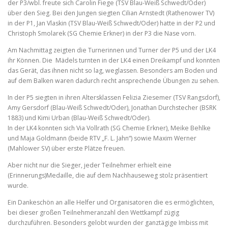
der P3/wbl. freute sich Carolin Fiege (TSV Blau-Weiß Schwedt/Oder)
über den Sieg. Bei den Jungen siegten Cilian Arnstedt (Rathenower TV)
in der P1, Jan Vlaskin (TSV Blau-Weiß Schwedt/Oder) hatte in der P2 und
Christoph Smolarek (SG Chemie Erkner) in der P3 die Nase vorn.
Am Nachmittag zeigten die Turnerinnen und Turner der P5 und der LK4
ihr Können. Die Mädels turnten in der LK4 einen Dreikampf und konnten
das Gerät, das ihnen nicht so lag, weglassen. Besonders am Boden und
auf dem Balken waren dadurch recht ansprechende Übungen zu sehen.
In der P5 siegten in ihren Altersklassen Felizia Ziesemer (TSV Rangsdorf),
Amy Gersdorf (Blau-Weiß Schwedt/Oder), Jonathan Durchstecher (BSRK
1883) und Kimi Urban (Blau-Weiß Schwedt/Oder).
In der LK4 konnten sich Via Vollrath (SG Chemie Erkner), Meike Behlke
und Maja Goldmann (beide RTV „F. L. Jahn“) sowie Maxim Werner
(Mahlower SV) über erste Plätze freuen.
Aber nicht nur die Sieger, jeder Teilnehmer erhielt eine
(Erinnerungs)Medaille, die auf dem Nachhauseweg stolz präsentiert
wurde.
Ein Dankeschön an alle Helfer und Organisatoren die es ermöglichten,
bei dieser großen Teilnehmeranzahl den Wettkampf zügig
durchzuführen. Besonders gelobt wurden der ganztägige Imbiss mit