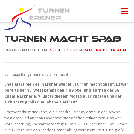
Zum
Inhalt
Menü
springen
START
GRUPPEN
GALERIE
FÖRDERER
Turnen macht Spaß
VERÖFFENTLICHT AM
26.04.2017
VON
RAMONA PETER ADM
KONTAKT
von Katja Bergemann und Silke Pabst
Ende März hieß es in Erkner wieder „Turnen macht Spaß“. Es war
bereits der 13. Wettkampf den die Abteilung Turnen der SG
Chemie Erkner e. V. unter diesem Motto ausrichtete und der
sich stets großer Beliebtheit erfreut.
Startberechtigt sind jene, die nicht drei- oder viermal in der Woche
trainieren und nicht an Landesmeisterschaften teilnehmen. Das war
Voraussetzung, um startberechtigt zu sein. 230 Turnerinnen und Turner
aus 17 Vereinen des Landes Brandenburg waren am Start. Eine große