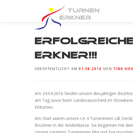
Zum
Inhalt
springen
Erfolgreich
Erkner!!!
VERÖFFENTLICHT AM
01.08.2016
VON
TINA KIE
Am 24.04.2016 fanden unsere diesjährigen Bezirksm
am Tag zuvor beim Landesausscheid im Showbereic
Einturnen.
Am Start waren unsere LK 4 Turnerinnen Lilli Oeckn
Brückner in der Kinderklasse. Sie begannen mit dem
Unsere jüngsten Turnerinnen Mia und Eva mussten le