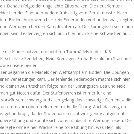
. Danach folgte der ungeliebte Zitterbalken. Die neuerlernten
eider hier der Eine oder Andere frühzeitig vom Gerät musste. Nach
 dem Boden. Auch wenn hier kein Federboden vorhanden war, zeigten
ohe Wertungen bei den Kampfrichtern ab. Der Sprungtisch sollte nun
nnen sein. Leider zeigten sich auch hier noch kleine Schwächen auf.
die die Kinder nutzen, um bei ihren Turnmädels in der LK 3
Kirsch, Nele Senfleben, Heidi Kreuziger, Emilia Petzold am Start und
Sowie unsere beiden
. Hier begannen die Mädels den Wettkampf am Boden. Die Übungen
keinen Verletzungen kam. Der fehlende Federboden machte sich hier
d kleinen Ausrutschern folgte nun der Sprungtisch. Lea und Nele
men gut Noten dafür. Der Stufenbarren ist immer für eine
dis Vorwärtsumschwung und allen gelang das schwierige Element – die
m unterem zum oberen Holmen mit in die Übung. Auch das zeigten
as gehandicapt, da der Stufenbarren nicht weit genug aufgedreht
ubere Übung und konnte sich zu recht über ihre Wertung freuen. Der
ele legte ohne einen Wackler eine tolle Übung hin, was Heidi als