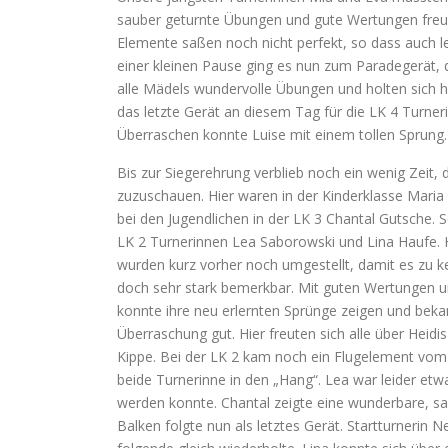
sauber geturnte Übungen und gute Wertungen freuen
Elemente saßen noch nicht perfekt, so dass auch l
einer kleinen Pause ging es nun zum Paradegerät,
alle Mädels wundervolle Übungen und holten sich h
das letzte Gerät an diesem Tag für die LK 4 Turneri
Überraschen konnte Luise mit einem tollen Sprung.
Bis zur Siegerehrung verblieb noch ein wenig Zeit, 
zuzuschauen. Hier waren in der Kinderklasse Maria 
bei den Jugendlichen in der LK 3 Chantal Gutsche. 
LK 2 Turnerinnen Lea Saborowski und Lina Haufe
wurden kurz vorher noch umgestellt, damit es zu 
doch sehr stark bemerkbar. Mit guten Wertungen un
konnte ihre neu erlernten Sprünge zeigen und beka
Überraschung gut. Hier freuten sich alle über Hei
Kippe. Bei der LK 2 kam noch ein Flugelement vo
beide Turnerinne in den „Hang“. Lea war leider etw
werden konnte. Chantal zeigte eine wunderbare, sa
Balken folgte nun als letztes Gerät. Startturnerin N