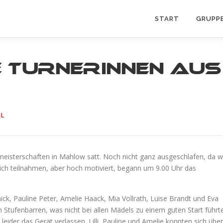
START
GRUPP
e Turnerinnen aus
HL
eisterschaften in Mahlow satt. Noch nicht ganz ausgeschlafen, da w
h teilnahmen, aber hoch motiviert, begann um 9.00 Uhr das
ick, Pauline Peter, Amelie Haack, Mia Vollrath, Luise Brandt und Eva
 Stufenbarren, was nicht bei allen Mädels zu einem guten Start führte
ider das Gerät verlassen. Lilli, Pauline und Amelie konnten sich über