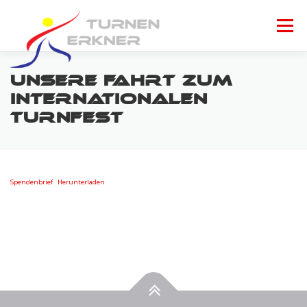
Zum
Inhalt
Menü
springen
START
GRUPPEN
GALERIE
FÖRDERER
UNSERE FAHRT ZUM
INTERNATIONALEN
TURNFEST
KONTAKT
Spendenbrief
Herunterladen